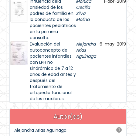
Influencia dela
Mónica
1-abr-2019
ansiedad de los
Cecilia
padres de familia en
Silva
la conducta de los
Molina
pacientes pediátricos
en la primera
consulta.
Evaluación del
Alejandra
6-may-2019
autoconcepto de
Arias
pacientes infantiles
Aguiñaga
con LPH no
sindrómico de 7 a 12
años de edad antes y
después del
tratamiento de
ortopedia funcional
de los maxilares.
Autor(es)
Alejandra Arias Aguiñaga
1