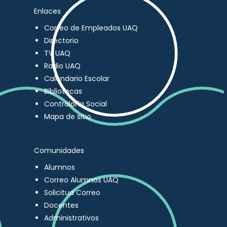
Enlaces
Correo de Empleados UAQ
Directorio
TV UAQ
Radio UAQ
Calendario Escolar
Bibliotecas
Contraloría Social
Mapa de sitio
Comunidades
Alumnos
Correo Alumnos UAQ
Solicitud Correo
Docentes
Administrativos