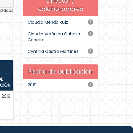
Director /
colaboradores
anzados
Claudia Mérida Ruíz
1
Claudia Verónica Cabeza
1
Cabrera
Cynthia Castro Martínez
1
Fecha de publicación
DE
2019
1
ACIÓN
-2019