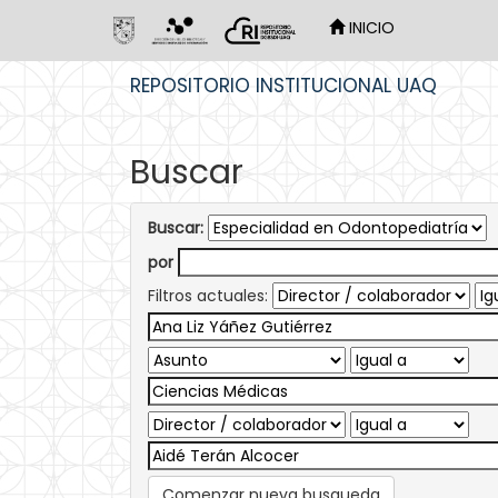
INICIO
Skip
REPOSITORIO INSTITUCIONAL UAQ
navigation
Buscar
Buscar:
por
Filtros actuales:
Comenzar nueva busqueda