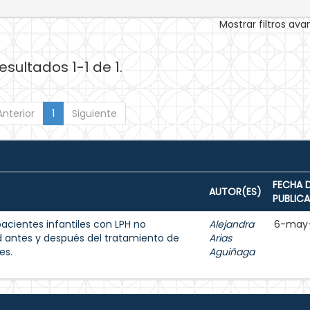
Mostrar filtros av
esultados 1-1 de 1.
Anterior
1
Siguiente
FECHA 
AUTOR(ES)
PUBLIC
acientes infantiles con LPH no
Alejandra
6-may
d antes y después del tratamiento de
Arias
es.
Aguiñaga