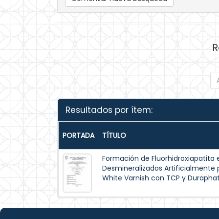
R
Resultados por ítem:
PORTADA
TÍTULO
Formación de Fluorhidroxiapatita 
Desmineralizados Artificialmente p
White Varnish con TCP y Duraphat