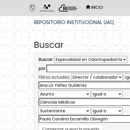
INICIO
Skip
REPOSITORIO INSTITUCIONAL UAQ
navigation
Buscar
Buscar:
por
Filtros actuales:
Comenzar nueva busqueda