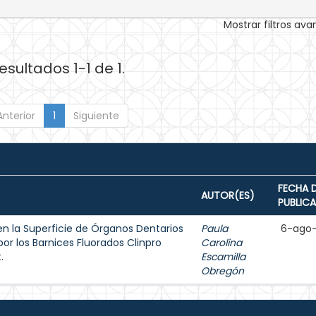
Mostrar filtros av
esultados 1-1 de 1.
Anterior
1
Siguiente
FECHA 
AUTOR(ES)
PUBLIC
en la Superficie de Órganos Dentarios
Paula
6-ago
or los Barnices Fluorados Clinpro
Carolina
.
Escamilla
Obregón