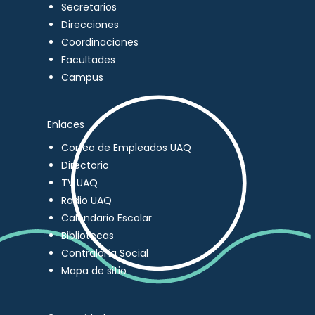
Secretarios
Direcciones
Coordinaciones
Facultades
Campus
Enlaces
Correo de Empleados UAQ
Directorio
TV UAQ
Radio UAQ
Calendario Escolar
Bibliotecas
Contraloría Social
Mapa de sitio