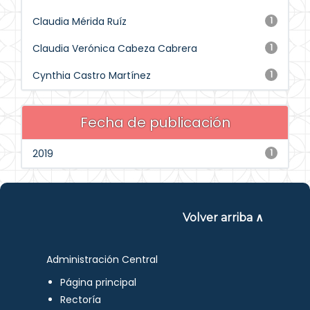
Claudia Mérida Ruíz
1
Claudia Verónica Cabeza Cabrera
1
Cynthia Castro Martínez
1
Fecha de publicación
2019
1
Volver arriba ∧
Administración Central
Página principal
Rectoría