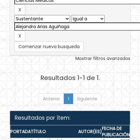
Comenzar nueva busqueda
Mostrar filtros avanzados
Resultados 1-1 de 1.
Anterior
1
Siguiente
Resultados por ítem:
FECHA DE
PORTADA
TÍTULO
AUTOR(ES)
PUBLICACIÓN