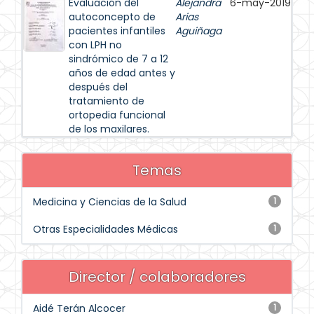
Evaluación del
Alejandra
6-may-2019
autoconcepto de
Arias
pacientes infantiles
Aguiñaga
con LPH no
sindrómico de 7 a 12
años de edad antes y
después del
tratamiento de
ortopedia funcional
de los maxilares.
Temas
Medicina y Ciencias de la Salud
1
Otras Especialidades Médicas
1
Director / colaboradores
Aidé Terán Alcocer
1