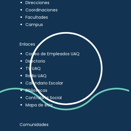
Direcciones
Coordinaciones
Facultades
Campus
Enlaces
Correo de Empleados UAQ
Directorio
TV UAQ
Radio UAQ
Calendario Escolar
Bibliotecas
Contraloría Social
Mapa de sitio
Comunidades