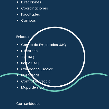
Direcciones
Coordinaciones
Facultades
Campus
Enlaces
Correo de Empleados UAQ
Directorio
TV UAQ
Radio UAQ
Calendario Escolar
Bibliotecas
Contraloría Social
Mapa de sitio
Comunidades