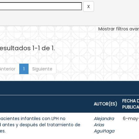
Mostrar filtros av
esultados 1-1 de 1.
Anterior
1
Siguiente
FECHA 
AUTOR(ES)
PUBLIC
acientes infantiles con LPH no
Alejandra
6-may
d antes y después del tratamiento de
Arias
es.
Aguiñaga