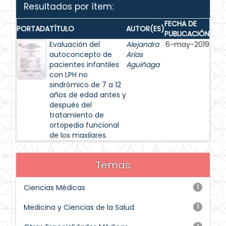
Resultados por ítem:
FECHA DE
PORTADA
TÍTULO
AUTOR(ES)
PUBLICACIÓN
Evaluación del
Alejandra
6-may-2019
autoconcepto de
Arias
pacientes infantiles
Aguiñaga
con LPH no
sindrómico de 7 a 12
años de edad antes y
después del
tratamiento de
ortopedia funcional
de los maxilares.
Temas
Ciencias Médicas
1
Medicina y Ciencias de la Salud
1