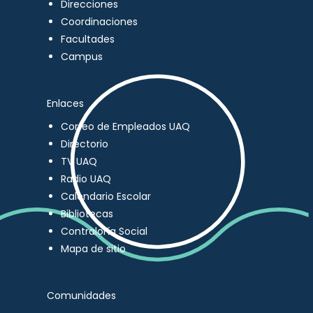
Direcciones
Coordinaciones
Facultades
Campus
Enlaces
Correo de Empleados UAQ
Directorio
TV UAQ
Radio UAQ
Calendario Escolar
Bibliotecas
Contraloría Social
Mapa de sitio
Comunidades