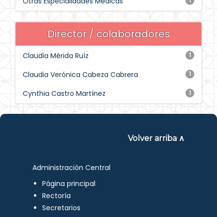
Otras Especialidades Médicas
1
Director / colaboradores
Claudia Mérida Ruíz
1
Claudia Verónica Cabeza Cabrera
1
Cynthia Castro Martínez
1
Volver arriba ∧
Administración Central
Página principal
Rectoría
Secretarios