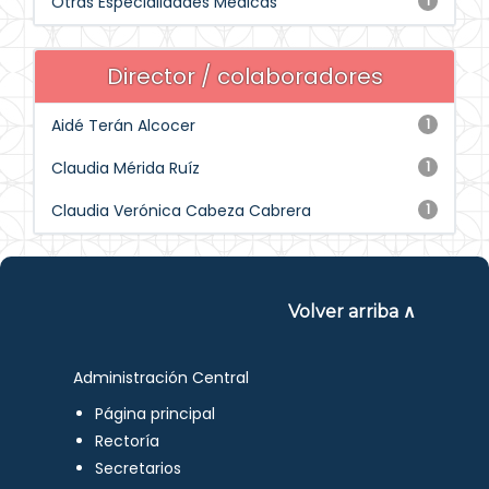
Otras Especialidades Médicas
1
Director / colaboradores
Aidé Terán Alcocer
1
Claudia Mérida Ruíz
1
Claudia Verónica Cabeza Cabrera
1
Volver arriba ∧
Administración Central
Página principal
Rectoría
Secretarios