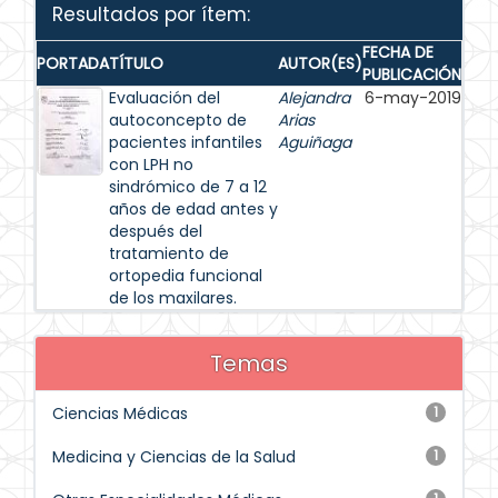
Resultados por ítem:
FECHA DE
PORTADA
TÍTULO
AUTOR(ES)
PUBLICACIÓN
Evaluación del
Alejandra
6-may-2019
autoconcepto de
Arias
pacientes infantiles
Aguiñaga
con LPH no
sindrómico de 7 a 12
años de edad antes y
después del
tratamiento de
ortopedia funcional
de los maxilares.
Temas
Ciencias Médicas
1
Medicina y Ciencias de la Salud
1