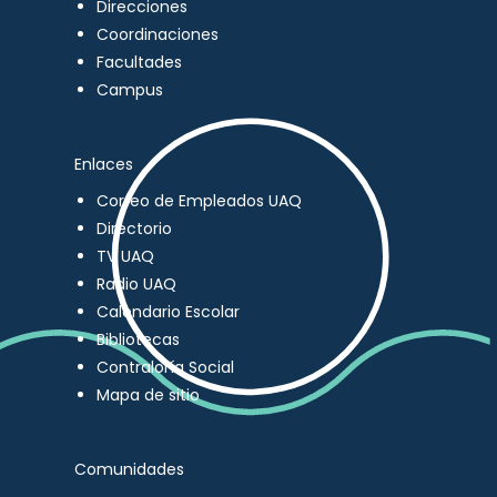
Direcciones
Coordinaciones
Facultades
Campus
Enlaces
Correo de Empleados UAQ
Directorio
TV UAQ
Radio UAQ
Calendario Escolar
Bibliotecas
Contraloría Social
Mapa de sitio
Comunidades