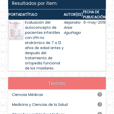
Resultados por ítem:
FECHA DE
PORTADA
TÍTULO
AUTOR(ES)
PUBLICACIÓN
Evaluación del
Alejandra
6-may-2019
autoconcepto de
Arias
pacientes infantiles
Aguiñaga
con LPH no
sindrómico de 7 a 12
años de edad antes y
después del
tratamiento de
ortopedia funcional
de los maxilares.
Temas
Ciencias Médicas
1
Medicina y Ciencias de la Salud
1