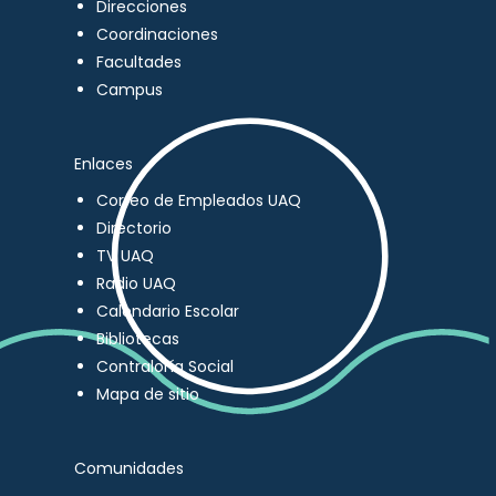
Direcciones
Coordinaciones
Facultades
Campus
Enlaces
Correo de Empleados UAQ
Directorio
TV UAQ
Radio UAQ
Calendario Escolar
Bibliotecas
Contraloría Social
Mapa de sitio
Comunidades