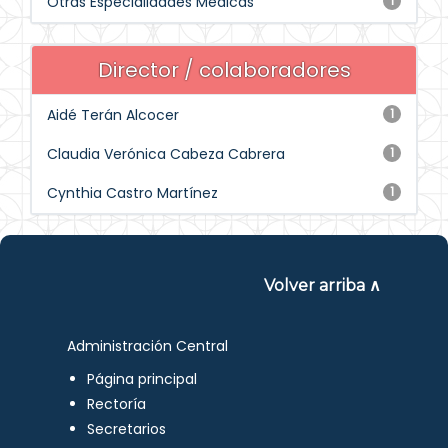
Otras Especialidades Médicas
1
Director / colaboradores
Aidé Terán Alcocer
1
Claudia Verónica Cabeza Cabrera
1
Cynthia Castro Martínez
1
Volver arriba ∧
Administración Central
Página principal
Rectoría
Secretarios