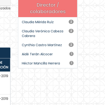
Director /
anzados
colaboradores
Claudia Mérida Ruíz
2
Claudia Verónica Cabeza
2
Cabrera
Cynthia Castro Martínez
2
Aidé Terán Alcocer
1
DE
Héctor Mancilla Herrera
1
ACIÓN
-2019
-2019