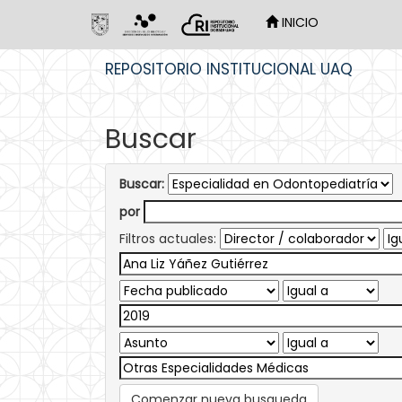
INICIO
Skip
REPOSITORIO INSTITUCIONAL UAQ
navigation
Buscar
Buscar:
por
Filtros actuales:
Comenzar nueva busqueda