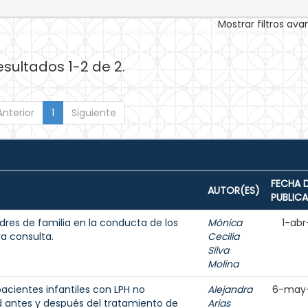
Mostrar filtros av
esultados 1-2 de 2.
Anterior
1
Siguiente
FECHA 
AUTOR(ES)
PUBLIC
dres de familia en la conducta de los
Mónica
1-abr
ra consulta.
Cecilia
Silva
Molina
acientes infantiles con LPH no
Alejandra
6-may
d antes y después del tratamiento de
Arias