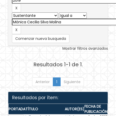
Comenzar nueva busqueda
Mostrar filtros avanzados
Resultados 1-1 de 1.
Anterior
1
Siguiente
Resultados por ítem:
FECHA DE
PORTADA
TÍTULO
AUTOR(ES)
PUBLICACIÓN