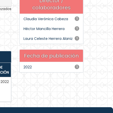
Director /
colaboradores
anzados
Claudia Verónica Cabeza
1
Héctor Mancilla Herrera
1
Laura Celeste Herrera Alaniz
1
Fecha de publicación
2022
1
DE
ACIÓN
-2022