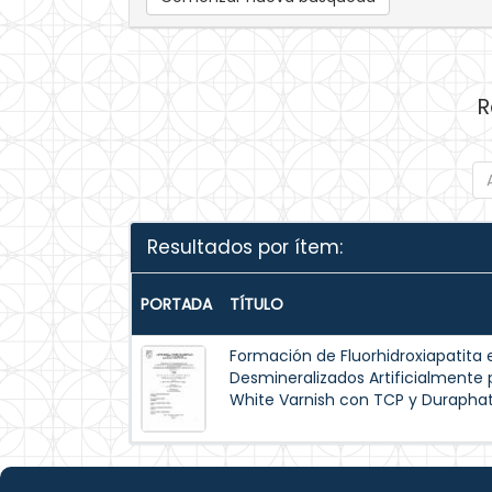
R
Resultados por ítem:
PORTADA
TÍTULO
Formación de Fluorhidroxiapatita 
Desmineralizados Artificialmente p
White Varnish con TCP y Duraphat