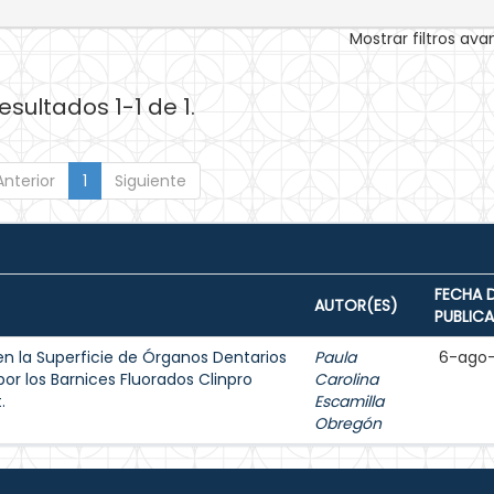
Mostrar filtros av
esultados 1-1 de 1.
Anterior
1
Siguiente
FECHA 
AUTOR(ES)
PUBLIC
en la Superficie de Órganos Dentarios
Paula
6-ago
or los Barnices Fluorados Clinpro
Carolina
.
Escamilla
Obregón