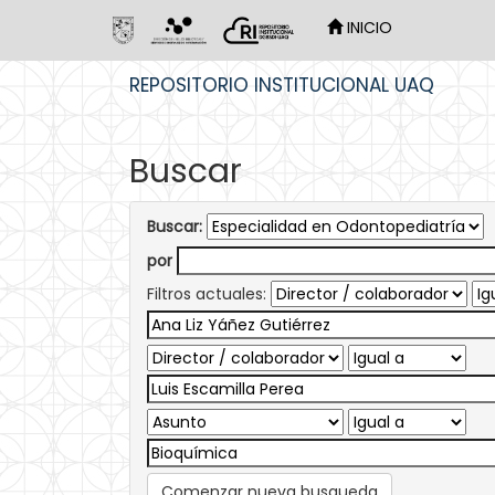
INICIO
Skip
REPOSITORIO INSTITUCIONAL UAQ
navigation
Buscar
Buscar:
por
Filtros actuales:
Comenzar nueva busqueda