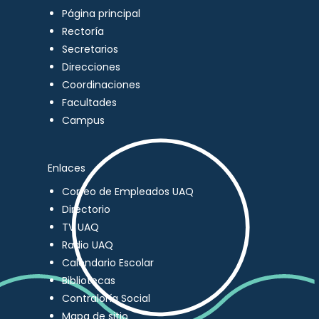
Página principal
Rectoría
Secretarios
Direcciones
Coordinaciones
Facultades
Campus
Enlaces
Correo de Empleados UAQ
Directorio
TV UAQ
Radio UAQ
Calendario Escolar
Bibliotecas
Contraloría Social
Mapa de sitio