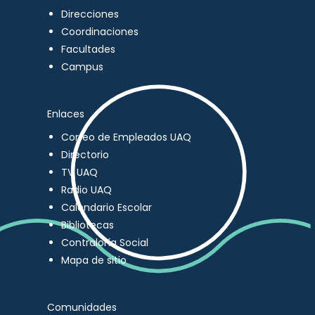
Direcciones
Coordinaciones
Facultades
Campus
Enlaces
Correo de Empleados UAQ
Directorio
TV UAQ
Radio UAQ
Calendario Escolar
Bibliotecas
Contraloría Social
Mapa de sitio
Comunidades