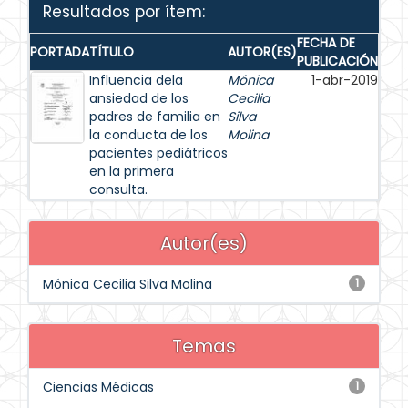
Resultados por ítem:
FECHA DE
PORTADA
TÍTULO
AUTOR(ES)
PUBLICACIÓN
Influencia dela
Mónica
1-abr-2019
ansiedad de los
Cecilia
padres de familia en
Silva
la conducta de los
Molina
pacientes pediátricos
en la primera
consulta.
Autor(es)
Mónica Cecilia Silva Molina
1
Temas
Ciencias Médicas
1