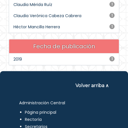
Claudia Mérida Ruíz
1
Claudia Verónica Cabeza Cabrera
1
Héctor Mancilla Herrera
1
Fecha de publicación
2019
1
Volver arriba ∧
Administración Central
Página principal
Rectoría
Secretarios