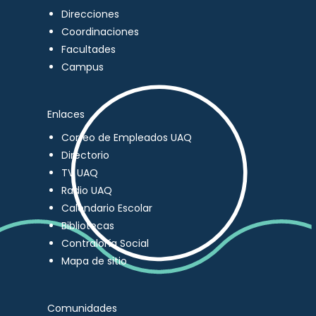
Direcciones
Coordinaciones
Facultades
Campus
Enlaces
Correo de Empleados UAQ
Directorio
TV UAQ
Radio UAQ
Calendario Escolar
Bibliotecas
Contraloría Social
Mapa de sitio
Comunidades