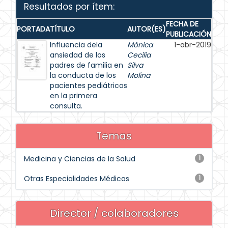
Resultados por ítem:
FECHA DE
PORTADA
TÍTULO
AUTOR(ES)
PUBLICACIÓN
Influencia dela
Mónica
1-abr-2019
ansiedad de los
Cecilia
padres de familia en
Silva
la conducta de los
Molina
pacientes pediátricos
en la primera
consulta.
Temas
Medicina y Ciencias de la Salud
1
Otras Especialidades Médicas
1
Director / colaboradores