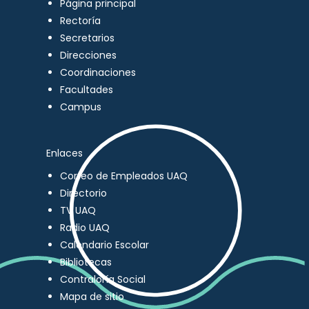
Página principal
Rectoría
Secretarios
Direcciones
Coordinaciones
Facultades
Campus
Enlaces
Correo de Empleados UAQ
Directorio
TV UAQ
Radio UAQ
Calendario Escolar
Bibliotecas
Contraloría Social
Mapa de sitio