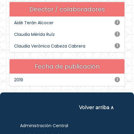
Director / colaboradores
Aidé Terán Alcocer
1
Claudia Mérida Ruíz
1
Claudia Verónica Cabeza Cabrera
1
Fecha de publicación
2019
1
Volver arriba ∧
Administración Central