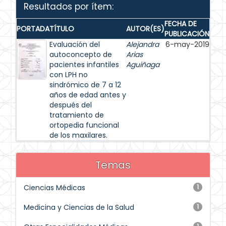
Resultados por ítem:
FECHA DE
PORTADA
TÍTULO
AUTOR(ES)
PUBLICACIÓN
Evaluación del
Alejandra
6-may-2019
autoconcepto de
Arias
pacientes infantiles
Aguiñaga
con LPH no
sindrómico de 7 a 12
años de edad antes y
después del
tratamiento de
ortopedia funcional
de los maxilares.
Temas
Ciencias Médicas
1
Medicina y Ciencias de la Salud
1