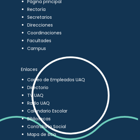
Página principal
Rectoría
Secretarios
Direcciones
Coordinaciones
Facultades
Campus
Enlaces
Correo de Empleados UAQ
Directorio
TV UAQ
Radio UAQ
Calendario Escolar
Bibliotecas
Contraloría Social
Mapa de sitio