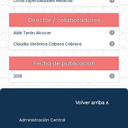
Otras Especialidades Médicas
1
Director / colaboradores
Aidé Terán Alcocer
1
Claudia Verónica Cabeza Cabrera
1
Fecha de publicación
2019
1
Volver arriba ∧
Administración Central