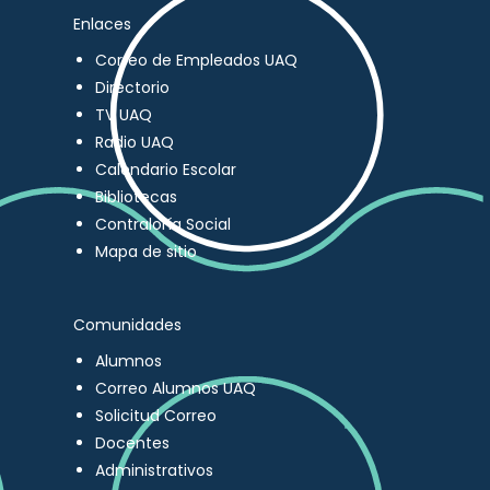
Enlaces
Correo de Empleados UAQ
Directorio
TV UAQ
Radio UAQ
Calendario Escolar
Bibliotecas
Contraloría Social
Mapa de sitio
Comunidades
Alumnos
Correo Alumnos UAQ
Solicitud Correo
Docentes
Administrativos