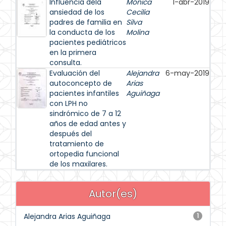
Influencia dela
Mónica
1-abr-2019
ansiedad de los
Cecilia
padres de familia en
Silva
la conducta de los
Molina
pacientes pediátricos
en la primera
consulta.
Evaluación del
Alejandra
6-may-2019
autoconcepto de
Arias
pacientes infantiles
Aguiñaga
con LPH no
sindrómico de 7 a 12
años de edad antes y
después del
tratamiento de
ortopedia funcional
de los maxilares.
Autor(es)
Alejandra Arias Aguiñaga
1