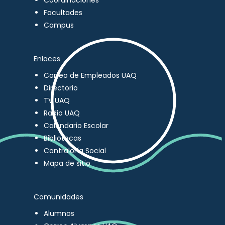
Coordinaciones
Facultades
Campus
Enlaces
Correo de Empleados UAQ
Directorio
TV UAQ
Radio UAQ
Calendario Escolar
Bibliotecas
Contraloría Social
Mapa de sitio
Comunidades
Alumnos