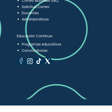
Correo Alumnos UAQ
Solicitud Correo
Docentes
Administrativos
Educación Continua
Programas educativos
Convocatorias