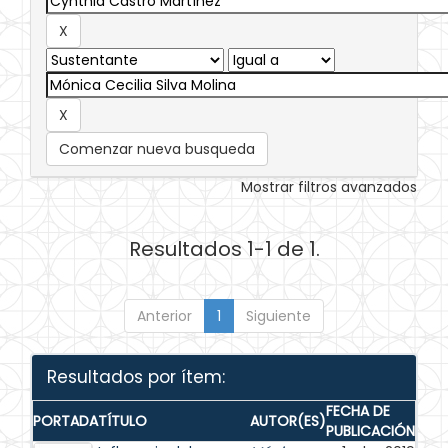
Comenzar nueva busqueda
Mostrar filtros avanzados
Resultados 1-1 de 1.
Anterior
1
Siguiente
Resultados por ítem:
FECHA DE
PORTADA
TÍTULO
AUTOR(ES)
PUBLICACIÓN