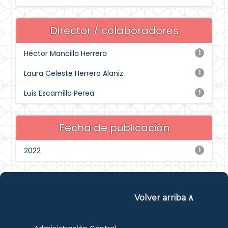
Director / colaboradores
Héctor Mancilla Herrera
1
Laura Celeste Herrera Alaniz
1
Luis Escamilla Perea
1
Fecha de publicación
2022
1
Volver arriba ∧