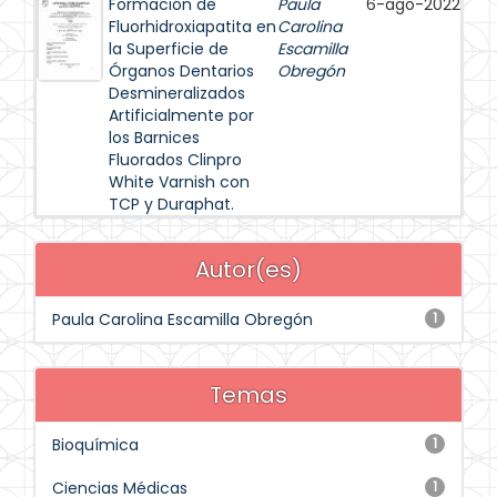
Formación de
Paula
6-ago-2022
Fluorhidroxiapatita en
Carolina
la Superficie de
Escamilla
Órganos Dentarios
Obregón
Desmineralizados
Artificialmente por
los Barnices
Fluorados Clinpro
White Varnish con
TCP y Duraphat.
Autor(es)
Paula Carolina Escamilla Obregón
1
Temas
Bioquímica
1
Ciencias Médicas
1