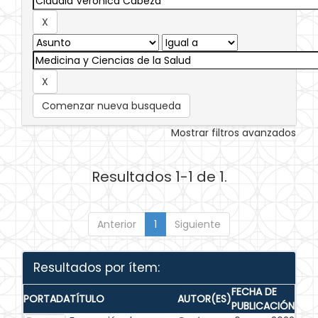
Comenzar nueva busqueda
Mostrar filtros avanzados
Resultados 1-1 de 1.
Anterior
1
Siguiente
Resultados por ítem:
FECHA DE
PORTADA
TÍTULO
AUTOR(ES)
PUBLICACIÓN