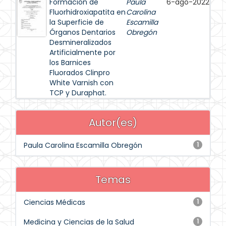
Formación de
Paula
6-ago-2022
Fluorhidroxiapatita en
Carolina
la Superficie de
Escamilla
Órganos Dentarios
Obregón
Desmineralizados
Artificialmente por
los Barnices
Fluorados Clinpro
White Varnish con
TCP y Duraphat.
Autor(es)
Paula Carolina Escamilla Obregón
1
Temas
Ciencias Médicas
1
Medicina y Ciencias de la Salud
1