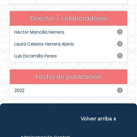
Director / colaboradores
Héctor Mancilla Herrera
1
Laura Celeste Herrera Alaniz
1
Luis Escamilla Perea
1
Fecha de publicación
2022
1
Volver arriba ∧