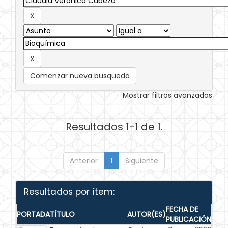
Comenzar nueva busqueda
Mostrar filtros avanzados
Resultados 1-1 de 1.
Anterior
1
Siguiente
Resultados por ítem:
FECHA DE
PORTADA
TÍTULO
AUTOR(ES)
PUBLICACIÓN