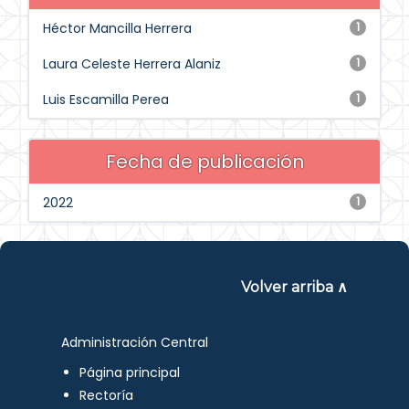
Héctor Mancilla Herrera
1
Laura Celeste Herrera Alaniz
1
Luis Escamilla Perea
1
Fecha de publicación
2022
1
Volver arriba ∧
Administración Central
Página principal
Rectoría