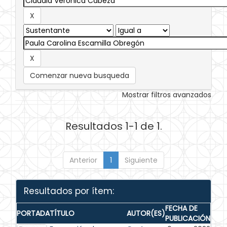
Comenzar nueva busqueda
Mostrar filtros avanzados
Resultados 1-1 de 1.
Anterior
1
Siguiente
Resultados por ítem:
FECHA DE
PORTADA
TÍTULO
AUTOR(ES)
PUBLICACIÓN