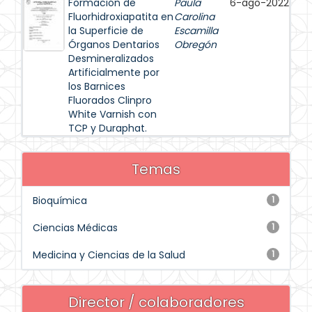
Formación de
Paula
6-ago-2022
Fluorhidroxiapatita en
Carolina
la Superficie de
Escamilla
Órganos Dentarios
Obregón
Desmineralizados
Artificialmente por
los Barnices
Fluorados Clinpro
White Varnish con
TCP y Duraphat.
Temas
Bioquímica
1
Ciencias Médicas
1
Medicina y Ciencias de la Salud
1
Director / colaboradores