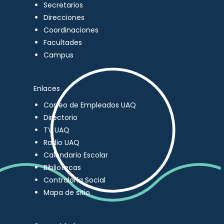
Secretarios
Direcciones
Coordinaciones
Facultades
Campus
Enlaces
Correo de Empleados UAQ
Directorio
TV UAQ
Radio UAQ
Calendario Escolar
Bibliotecas
Contraloría Social
Mapa de sitio