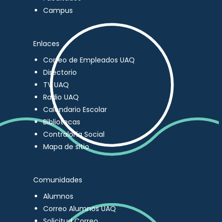
Campus
Enlaces
Correo de Empleados UAQ
Directorio
TV UAQ
Radio UAQ
Calendario Escolar
Bibliotecas
Contraloría Social
Mapa de sitio
Comunidades
Alumnos
Correo Alumnos UAQ
Solicitud Correo