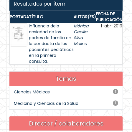
Resultados por ítem:
FECHA DE
PORTADA
TÍTULO
AUTOR(ES)
PUBLICACIÓN
Influencia dela
Mónica
1-abr-2019
ansiedad de los
Cecilia
padres de familia en
Silva
la conducta de los
Molina
pacientes pediátricos
en la primera
consulta.
Temas
Ciencias Médicas
1
Medicina y Ciencias de la Salud
1
Director / colaboradores