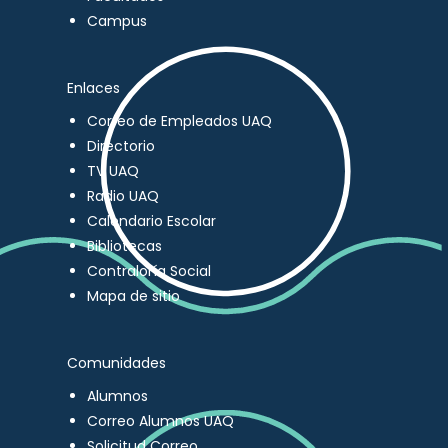
Campus
Enlaces
Correo de Empleados UAQ
Directorio
TV UAQ
Radio UAQ
Calendario Escolar
Bibliotecas
Contraloría Social
Mapa de sitio
Comunidades
Alumnos
Correo Alumnos UAQ
Solicitud Correo