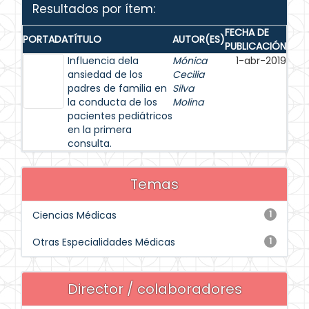
Resultados por ítem:
FECHA DE
PORTADA
TÍTULO
AUTOR(ES)
PUBLICACIÓN
Influencia dela
Mónica
1-abr-2019
ansiedad de los
Cecilia
padres de familia en
Silva
la conducta de los
Molina
pacientes pediátricos
en la primera
consulta.
Temas
Ciencias Médicas
1
Otras Especialidades Médicas
1
Director / colaboradores