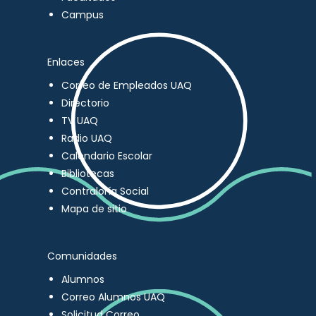
Campus
Enlaces
Correo de Empleados UAQ
Directorio
TV UAQ
Radio UAQ
Calendario Escolar
Bibliotecas
Contraloría Social
Mapa de sitio
Comunidades
Alumnos
Correo Alumnos UAQ
Solicitud Correo