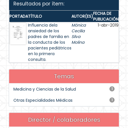
Resultados por ítem:
FECHA DE
PORTADA
TÍTULO
AUTOR(ES)
PUBLICACIÓN
Influencia dela
Mónica
1-abr-2019
ansiedad de los
Cecilia
padres de familia en
Silva
la conducta de los
Molina
pacientes pediátricos
en la primera
consulta.
Temas
Medicina y Ciencias de la Salud
1
Otras Especialidades Médicas
1
Director / colaboradores