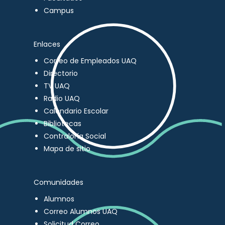
Campus
Enlaces
Correo de Empleados UAQ
Directorio
TV UAQ
Radio UAQ
Calendario Escolar
Bibliotecas
Contraloría Social
Mapa de sitio
Comunidades
Alumnos
Correo Alumnos UAQ
Solicitud Correo