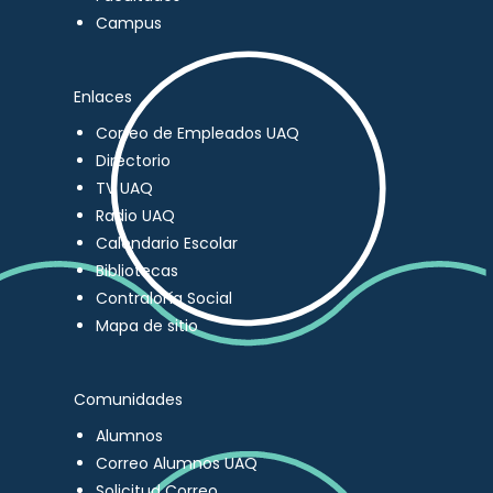
Campus
Enlaces
Correo de Empleados UAQ
Directorio
TV UAQ
Radio UAQ
Calendario Escolar
Bibliotecas
Contraloría Social
Mapa de sitio
Comunidades
Alumnos
Correo Alumnos UAQ
Solicitud Correo