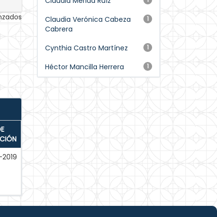
Claudia Mérida Ruíz
anzados
Claudia Verónica Cabeza
1
Cabrera
Cynthia Castro Martínez
1
Héctor Mancilla Herrera
1
DE
ACIÓN
-2019