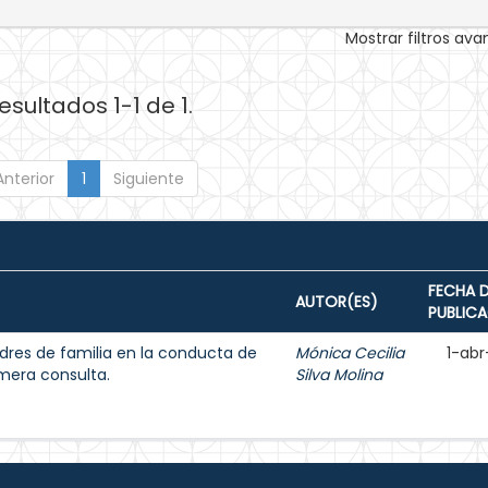
Mostrar filtros av
esultados 1-1 de 1.
Anterior
1
Siguiente
FECHA 
AUTOR(ES)
PUBLIC
adres de familia en la conducta de
Mónica Cecilia
1-abr
imera consulta.
Silva Molina