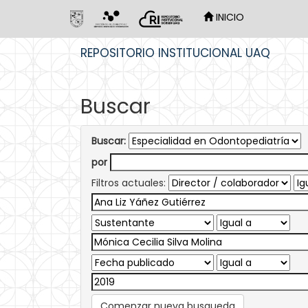
INICIO
Skip
REPOSITORIO INSTITUCIONAL UAQ
navigation
Buscar
Buscar:
por
Filtros actuales:
Comenzar nueva busqueda