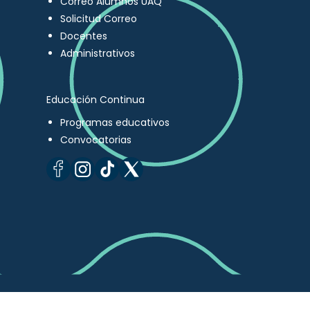
Correo Alumnos UAQ
Solicitud Correo
Docentes
Administrativos
Educación Continua
Programas educativos
Convocatorias