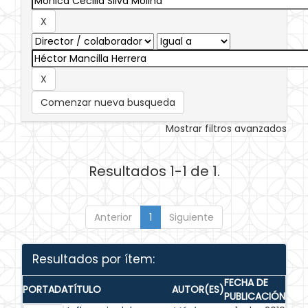
Comenzar nueva busqueda
Mostrar filtros avanzados
Resultados 1-1 de 1.
Anterior
1
Siguiente
Resultados por ítem:
FECHA DE
PORTADA
TÍTULO
AUTOR(ES)
PUBLICACIÓN