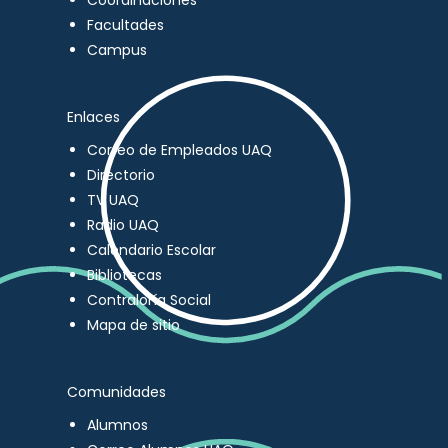
Coordinaciones
Facultades
Campus
Enlaces
Correo de Empleados UAQ
Directorio
TV UAQ
Radio UAQ
Calendario Escolar
Bibliotecas
Contraloría Social
Mapa de sitio
Comunidades
Alumnos