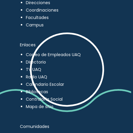
Direcciones
Coordinaciones
Facultades
Campus
Enlaces
Correo de Empleados UAQ
Directorio
TV UAQ
Radio UAQ
Calendario Escolar
Bibliotecas
Contraloría Social
Mapa de sitio
Comunidades