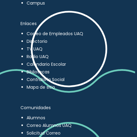
Campus
Enlaces
Correo de Empleados UAQ
Directorio
TV UAQ
Radio UAQ
Calendario Escolar
Bibliotecas
Contraloría Social
Mapa de sitio
Comunidades
Alumnos
Correo Alumnos UAQ
Solicitud Correo