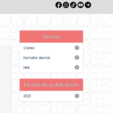
Temas
Caries
1
Esmalte dental
1
HMI
1
Fecha de publicación
2021
1