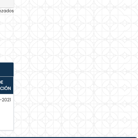
anzados
DE
ACIÓN
-2021