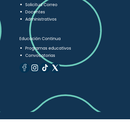
Solicitud Correo
Docentes
Administrativos
Educación Continua
Programas educativos
Convocatorias