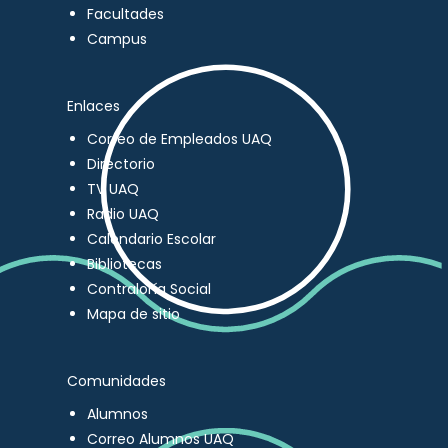
Facultades
Campus
Enlaces
Correo de Empleados UAQ
Directorio
TV UAQ
Radio UAQ
Calendario Escolar
Bibliotecas
Contraloría Social
Mapa de sitio
Comunidades
Alumnos
Correo Alumnos UAQ