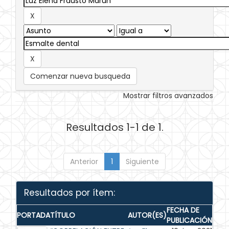
Comenzar nueva busqueda
Mostrar filtros avanzados
Resultados 1-1 de 1.
Anterior
1
Siguiente
Resultados por ítem:
FECHA DE
PORTADA
TÍTULO
AUTOR(ES)
PUBLICACIÓN