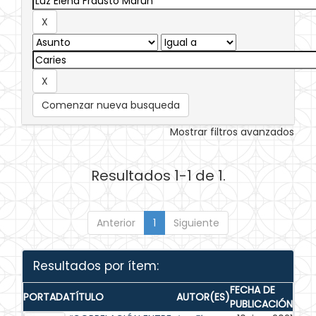
Comenzar nueva busqueda
Mostrar filtros avanzados
Resultados 1-1 de 1.
Anterior
1
Siguiente
Resultados por ítem:
FECHA DE
PORTADA
TÍTULO
AUTOR(ES)
PUBLICACIÓN