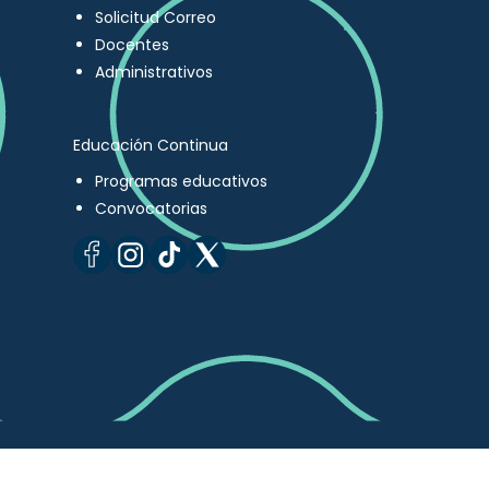
Solicitud Correo
Docentes
Administrativos
Educación Continua
Programas educativos
Convocatorias