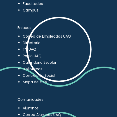
Facultades
Campus
Enlaces
Correo de Empleados UAQ
Directorio
TV UAQ
Radio UAQ
Calendario Escolar
Bibliotecas
Contraloría Social
Mapa de sitio
Comunidades
Alumnos
Correo Alumnos UAQ