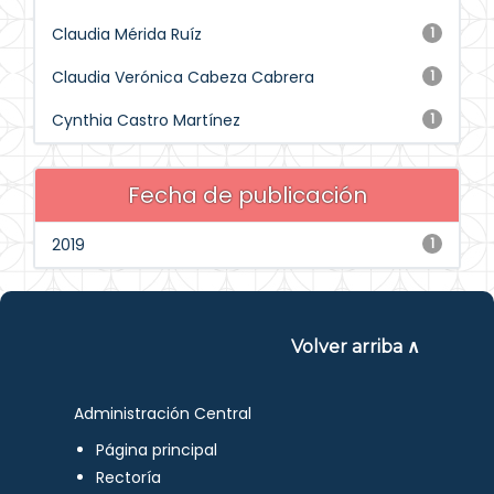
Claudia Mérida Ruíz
1
Claudia Verónica Cabeza Cabrera
1
Cynthia Castro Martínez
1
Fecha de publicación
2019
1
Volver arriba ∧
Administración Central
Página principal
Rectoría