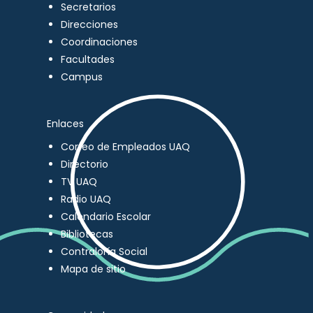
Secretarios
Direcciones
Coordinaciones
Facultades
Campus
Enlaces
Correo de Empleados UAQ
Directorio
TV UAQ
Radio UAQ
Calendario Escolar
Bibliotecas
Contraloría Social
Mapa de sitio