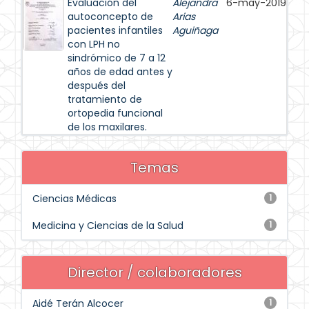
Evaluación del
Alejandra
6-may-2019
autoconcepto de
Arias
pacientes infantiles
Aguiñaga
con LPH no
sindrómico de 7 a 12
años de edad antes y
después del
tratamiento de
ortopedia funcional
de los maxilares.
Temas
Ciencias Médicas
1
Medicina y Ciencias de la Salud
1
Director / colaboradores
Aidé Terán Alcocer
1