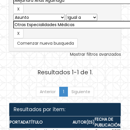
Comenzar nueva busqueda
Mostrar filtros avanzados
Resultados 1-1 de 1.
Anterior
1
Siguiente
Resultados por ítem:
FECHA DE
PORTADA
TÍTULO
AUTOR(ES)
PUBLICACIÓN