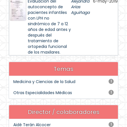
Evaluación del
Alejandra
6-may-2019
autoconcepto de
Arias
pacientes infantiles
Aguiñaga
con LPH no
sindrómico de 7 a 12
años de edad antes y
después del
tratamiento de
ortopedia funcional
de los maxilares.
Temas
Medicina y Ciencias de la Salud
1
Otras Especialidades Médicas
1
Director / colaboradores
Aidé Terán Alcocer
1