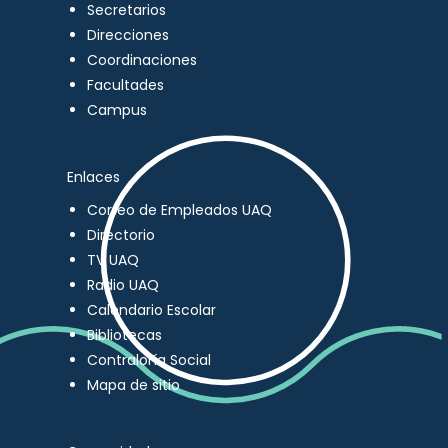
Secretarios
Direcciones
Coordinaciones
Facultades
Campus
Enlaces
Correo de Empleados UAQ
Directorio
TV UAQ
Radio UAQ
Calendario Escolar
Bibliotecas
Contraloría Social
Mapa de sitio