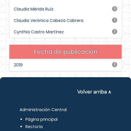
Claudia Mérida Ruíz
1
Claudia Verónica Cabeza Cabrera
1
Cynthia Castro Martínez
1
Fecha de publicación
2019
1
Volver arriba ∧
Administración Central
Página principal
Rectoría