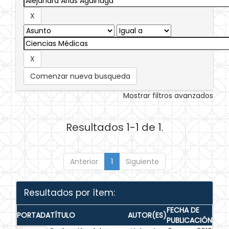
Comenzar nueva busqueda
Mostrar filtros avanzados
Resultados 1-1 de 1.
Anterior
1
Siguiente
Resultados por ítem:
FECHA DE
PORTADA
TÍTULO
AUTOR(ES)
PUBLICACIÓN