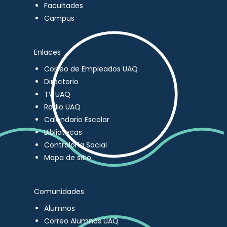
Facultades
Campus
Enlaces
Correo de Empleados UAQ
Directorio
TV UAQ
Radio UAQ
Calendario Escolar
Bibliotecas
Contraloría Social
Mapa de sitio
Comunidades
Alumnos
Correo Alumnos UAQ