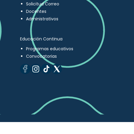
Solicitud Correo
Docentes
Administrativos
Educación Continua
Programas educativos
Convocatorias