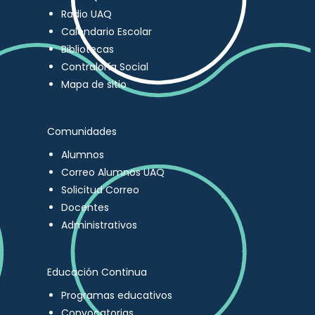
Radio UAQ
Calendario Escolar
Bibliotecas
Contraloría Social
Mapa de sitio
Comunidades
Alumnos
Correo Alumnos UAQ
Solicitud Correo
Docentes
Administrativos
Educación Continua
Programas educativos
Convocatorias