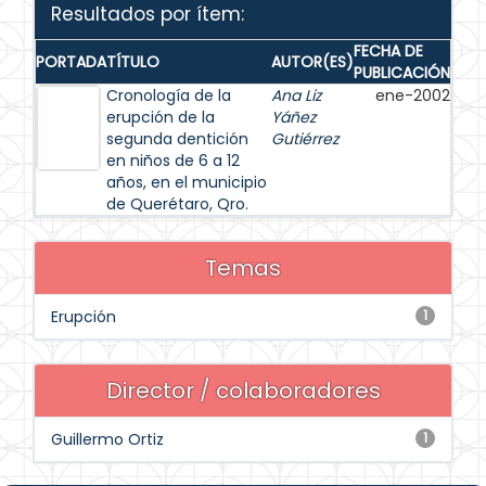
Resultados por ítem:
FECHA DE
PORTADA
TÍTULO
AUTOR(ES)
PUBLICACIÓN
Cronología de la
Ana Liz
ene-2002
erupción de la
Yáñez
segunda dentición
Gutiérrez
en niños de 6 a 12
años, en el municipio
de Querétaro, Qro.
Temas
Erupción
1
Director / colaboradores
Guillermo Ortiz
1