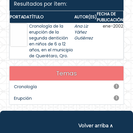
Resultados por ítem:
FECHA DE
PORTADA
TÍTULO
AUTOR(ES)
PUBLICACIÓN
Cronología de la
Ana Liz
ene-2002
erupción de la
Yáñez
segunda dentición
Gutiérrez
en niños de 6 a 12
años, en el municipio
de Querétaro, Qro.
Temas
Cronología
1
Erupción
1
Volver arriba ∧