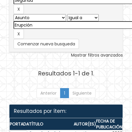
Comenzar nueva busqueda
Mostrar filtros avanzados
Resultados 1-1 de 1.
Anterior
1
Siguiente
Resultados por ítem:
FECHA DE
PORTADA
TÍTULO
AUTOR(ES)
PUBLICACIÓN