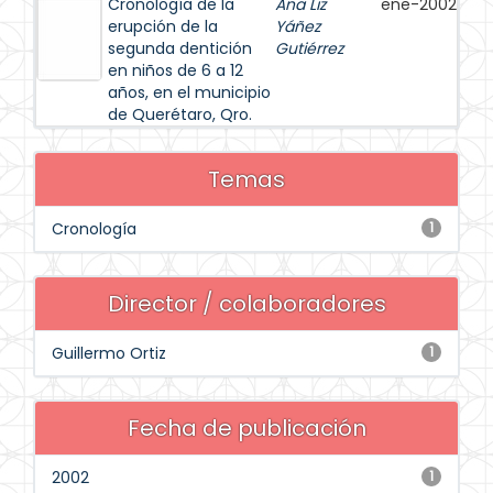
Cronología de la
Ana Liz
ene-2002
erupción de la
Yáñez
segunda dentición
Gutiérrez
en niños de 6 a 12
años, en el municipio
de Querétaro, Qro.
Temas
Cronología
1
Director / colaboradores
Guillermo Ortiz
1
Fecha de publicación
2002
1