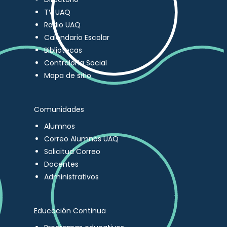
TV UAQ
Radio UAQ
Calendario Escolar
Bibliotecas
Contraloría Social
Mapa de sitio
Comunidades
Alumnos
Correo Alumnos UAQ
Solicitud Correo
Docentes
Administrativos
Educación Continua