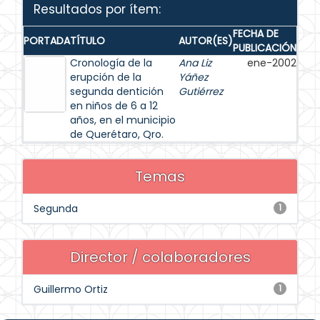
Resultados por ítem:
FECHA DE
PORTADA
TÍTULO
AUTOR(ES)
PUBLICACIÓN
Cronología de la
Ana Liz
ene-2002
erupción de la
Yáñez
segunda dentición
Gutiérrez
en niños de 6 a 12
años, en el municipio
de Querétaro, Qro.
Temas
Segunda
1
Director / colaboradores
Guillermo Ortiz
1