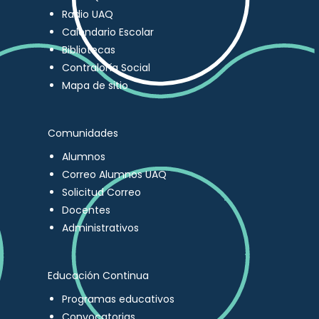
Radio UAQ
Calendario Escolar
Bibliotecas
Contraloría Social
Mapa de sitio
Comunidades
Alumnos
Correo Alumnos UAQ
Solicitud Correo
Docentes
Administrativos
Educación Continua
Programas educativos
Convocatorias