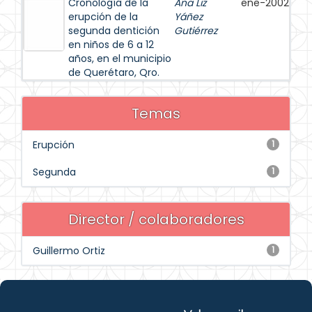
Cronología de la
Ana Liz
ene-2002
erupción de la
Yáñez
segunda dentición
Gutiérrez
en niños de 6 a 12
años, en el municipio
de Querétaro, Qro.
Temas
Erupción
1
Segunda
1
Director / colaboradores
Guillermo Ortiz
1