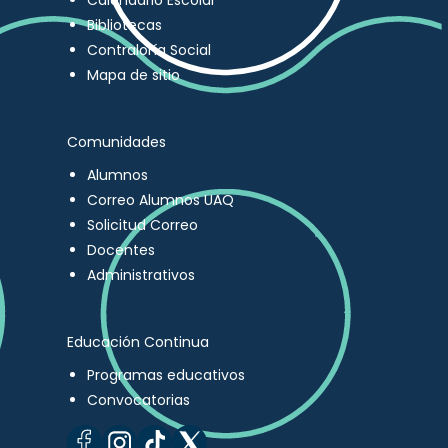
Calendario Escolar
Bibliotecas
Contraloría Social
Mapa de sitio
Comunidades
Alumnos
Correo Alumnos UAQ
Solicitud Correo
Docentes
Administrativos
Educación Continua
Programas educativos
Convocatorias