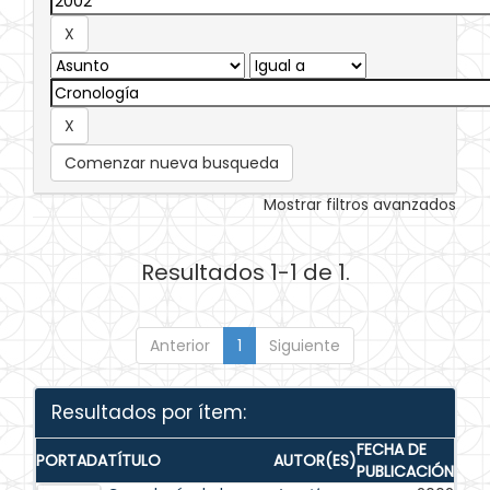
Comenzar nueva busqueda
Mostrar filtros avanzados
Resultados 1-1 de 1.
Anterior
1
Siguiente
Resultados por ítem:
FECHA DE
PORTADA
TÍTULO
AUTOR(ES)
PUBLICACIÓN