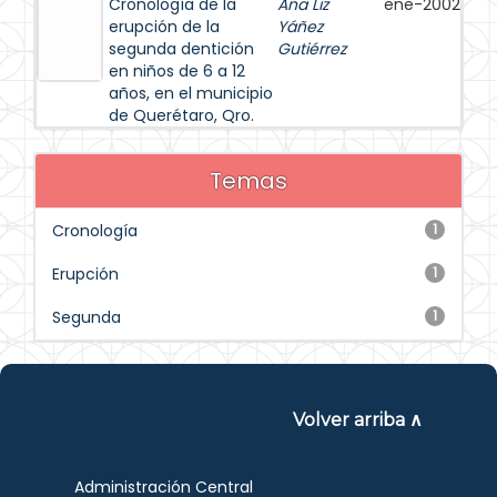
Cronología de la
Ana Liz
ene-2002
erupción de la
Yáñez
segunda dentición
Gutiérrez
en niños de 6 a 12
años, en el municipio
de Querétaro, Qro.
Temas
Cronología
1
Erupción
1
Segunda
1
Volver arriba ∧
Administración Central