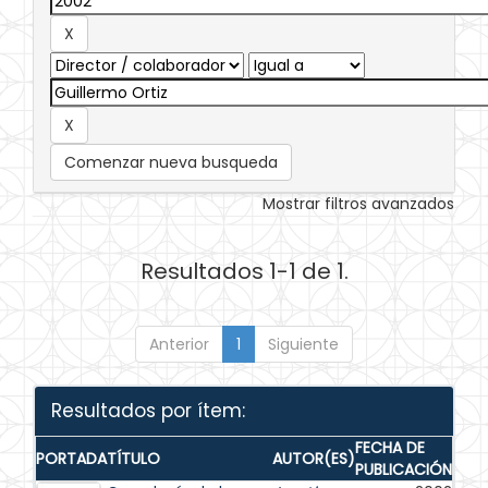
Comenzar nueva busqueda
Mostrar filtros avanzados
Resultados 1-1 de 1.
Anterior
1
Siguiente
Resultados por ítem:
FECHA DE
PORTADA
TÍTULO
AUTOR(ES)
PUBLICACIÓN