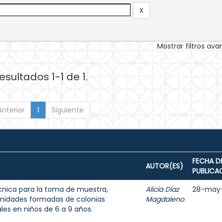
Mostrar filtros av
esultados 1-1 de 1.
Anterior
1
Siguiente
FECHA D
AUTOR(ES)
PUBLICA
écnica para la toma de muestra,
Alicia Díaz
28-may
unidades formadas de colonias
Magdaleno
les en niños de 6 a 9 años.