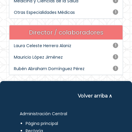
Medicina y Ciencias de la Salud
1
Otras Especialidades Médicas
1
Director / colaboradores
Laura Celeste Herrera Alaniz
1
Mauricio López Jiménez
1
Rubén Abraham Domínguez Pérez
1
Volver arriba ∧
Administración Central
Página principal
Rectoría