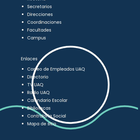
Secretarios
Direcciones
Coordinaciones
Facultades
Campus
Enlaces
Correo de Empleados UAQ
Directorio
TV UAQ
Radio UAQ
Calendario Escolar
Bibliotecas
Contraloría Social
Mapa de sitio