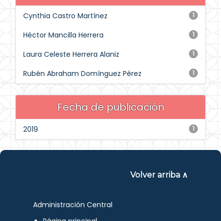
Cynthia Castro Martínez
1
Héctor Mancilla Herrera
1
Laura Celeste Herrera Alaniz
1
Rubén Abraham Domínguez Pérez
1
Fecha de publicación
2019
1
Volver arriba ∧
Administración Central