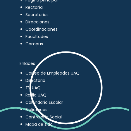
Página principal
Rectoría
Secretarios
Direcciones
Coordinaciones
Facultades
Campus
Enlaces
Correo de Empleados UAQ
Directorio
TV UAQ
Radio UAQ
Calendario Escolar
Bibliotecas
Contraloría Social
Mapa de sitio