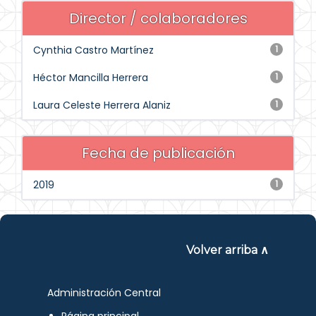
Director / colaboradores
Cynthia Castro Martínez
1
Héctor Mancilla Herrera
1
Laura Celeste Herrera Alaniz
1
Fecha de publicación
2019
1
Volver arriba ∧
Administración Central