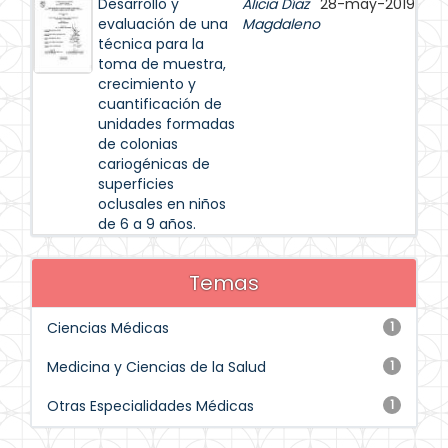
Desarrollo y
Alicia Díaz
28-may-2019
evaluación de una
Magdaleno
técnica para la
toma de muestra,
crecimiento y
cuantificación de
unidades formadas
de colonias
cariogénicas de
superficies
oclusales en niños
de 6 a 9 años.
Temas
Ciencias Médicas
1
Medicina y Ciencias de la Salud
1
Otras Especialidades Médicas
1