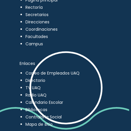
Página principal
Rectoría
Secretarios
Direcciones
Coordinaciones
Facultades
Campus
Enlaces
Correo de Empleados UAQ
Directorio
TV UAQ
Radio UAQ
Calendario Escolar
Bibliotecas
Contraloría Social
Mapa de sitio