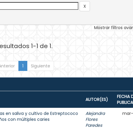
Mostrar filtros av
esultados 1-1 de 1.
Anterior
1
Siguiente
FECHA 
AUTOR(ES)
PUBLIC
s en saliva y cultivo de Estreptococo
Alejandra
mar-
os con múltiples caries
Flores
Paredes