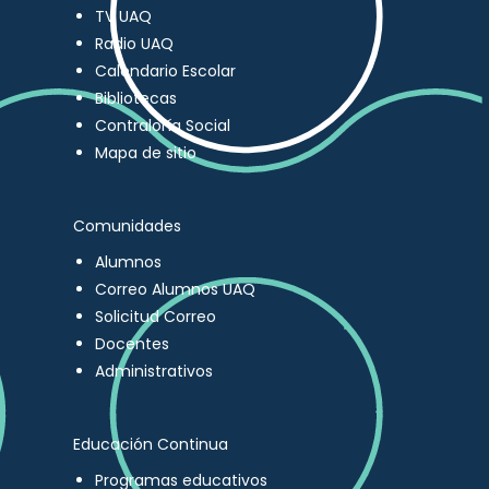
TV UAQ
Radio UAQ
Calendario Escolar
Bibliotecas
Contraloría Social
Mapa de sitio
Comunidades
Alumnos
Correo Alumnos UAQ
Solicitud Correo
Docentes
Administrativos
Educación Continua
Programas educativos