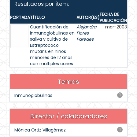
Resultados por ítem:
FECHA DE
PORTADA
TÍTULO
AUTOR(ES)
PUBLICACIÓN
Cuantificación de
Alejandra
mar-2003
inmunoglobulinas en
Flores
saliva y cultivo de
Paredes
Estreptococo
mutans en niños
menores de 12 años
con múltiples caries
Temas
Inmunoglobulinas
1
Director / colaboradores
Mónica Ortiz Villagómez
1